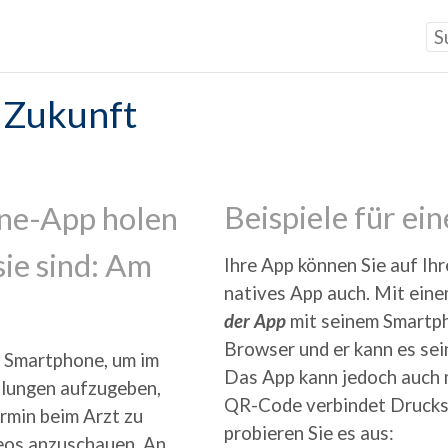
e Zukunft
Beispiele für e
one-App holen
sie sind: Am
Ihre App können Sie auf Ih
natives App auch. Mit eine
der App
mit seinem Smartph
Browser und er kann es sei
 Smartphone, um im
Das App kann jedoch auch 
llungen aufzugeben,
QR-Code verbindet Drucksa
ermin beim Arzt zu
probieren Sie es aus:
deos anzuschauen. An