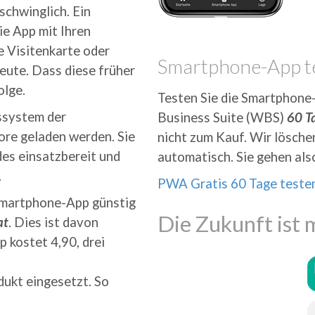
schwinglich. Ein
e App mit Ihren
e Visitenkarte oder
Smartphone-App t
Leute. Dass diese früher
olge.
Testen Sie die Smartphone
ssystem der
Business Suite (WBS)
60 Ta
ore geladen werden. Sie
nicht zum Kauf. Wir lösch
des einsatzbereit und
automatisch. Sie gehen also
.
PWA Gratis 60 Tage teste
 Smartphone-App günstig
Die Zukunft ist 
at
. Dies ist davon
p kostet 4,90, drei
dukt eingesetzt. So