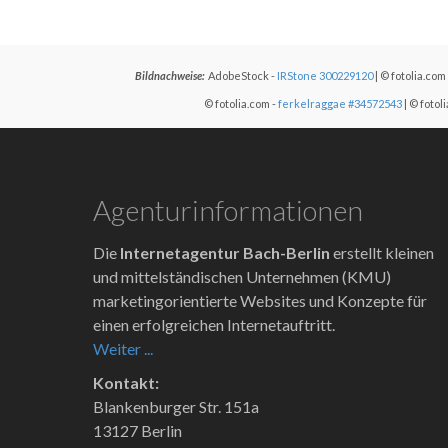
Bildnachweise:
AdobeStock -
IRStone 300229120
| © fotolia.com
© fotolia.com -
ferkelraggae #34572543
| © fotol
Agenturinformationen
Die
Internetagentur Bach-Berlin
erstellt kleinen
und mittelständischen Unternehmen (KMU)
marketingorientierte Websites und Konzepte für
einen erfolgreichen Internetauftritt.
Weiter ...
Kontakt:
Blankenburger Str. 151a
13127 Berlin