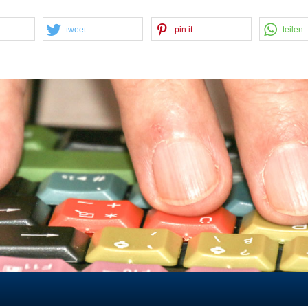
tweet
pin it
teilen