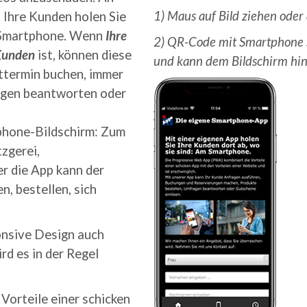
1) Maus auf Bild ziehen ode
. Ihre Kunden holen Sie
am Smartphone. Wenn
Ihre
2) QR-Code mit Smartphone s
Kunden
ist, können diese
und kann dem Bildschirm hi
zttermin buchen, immer
agen beantworten oder
phone-Bildschirm: Zum
tzgerei,
r die App kann der
n, bestellen, sich
onsive Design auch
rd es in der Regel
 Vorteile einer schicken