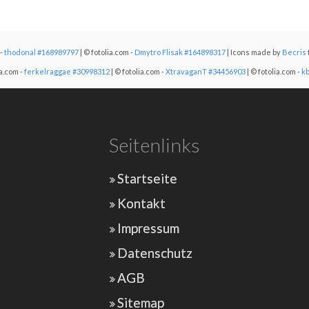
 -
thodonal #168989797
| © fotolia.com -
Dmytro Flisak #164898317
| Icons made by
Becris
ia.com -
ferkelraggae #30998312
| © fotolia.com -
XtravaganT #34456903
| © fotolia.com -
k
Seitenlinks
Startseite
Kontakt
Impressum
Datenschutz
AGB
Sitemap