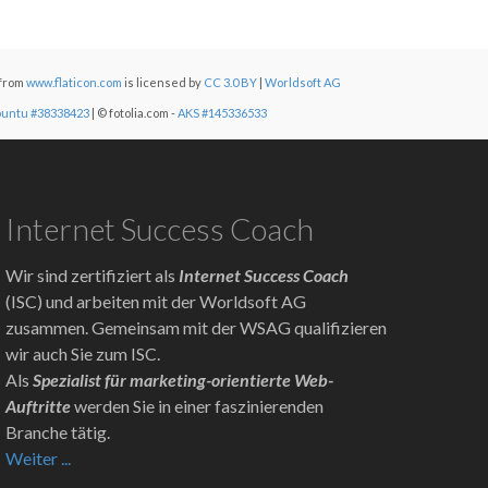
from
www.flaticon.com
is licensed by
CC 3.0 BY
|
Worldsoft AG
buntu #38338423
| © fotolia.com -
AKS #145336533
Internet Success Coach
Wir sind zertifiziert als
Internet Success Coach
(ISC) und arbeiten mit der Worldsoft AG
zusammen. Gemeinsam mit der WSAG qualifizieren
wir auch Sie zum ISC.
Als
Spezialist für marketing-orientierte Web-
Auftritte
werden Sie in einer faszinierenden
Branche tätig.
Weiter ...