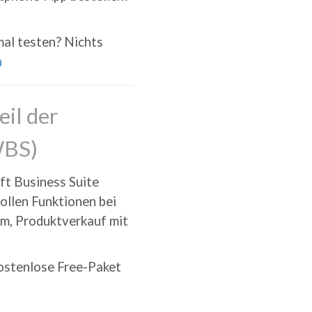
mal testen? Nichts
n
il der
WBS)
ft Business Suite
ollen Funktionen bei
em, Produktverkauf mit
kostenlose Free-Paket